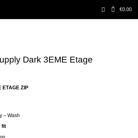
0
€
0.00
Supply Dark 3EME Etage
 ETAGE ZIP
y – Wash
fit
ton