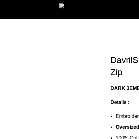
Davril
Zip
DARK 3EME
Details :
Embroider
Oversized 
100% Cot