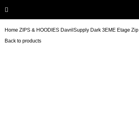
Home
ZIPS & HOODIES
DavrilSupply Dark 3EME Etage Zip
Back to products
-54%
Click to enlarge