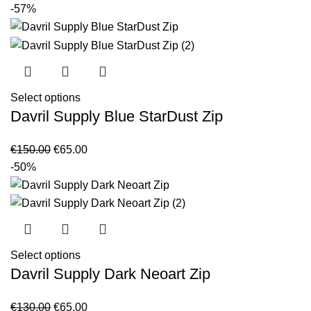
-57%
Select options
Davril Supply Blue StarDust Zip
Original
Current
€
150.00
€
65.00
price
price
-50%
was:
is:
€150.00.
€65.00.
Select options
Davril Supply Dark Neoart Zip
Original
Current
€
130.00
€
65.00