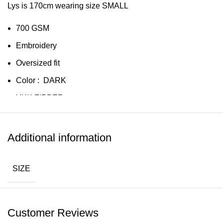
Lys is 170cm wearing size SMALL
700 GSM
Embroidery
Oversized fit
Color : DARK
YKK ZIPPER
Ready to ship
Worldwide shipping
Additional information
SIZE
Customer Reviews