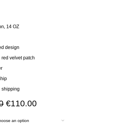
on, 14 OZ
d design
red velvet patch
r
ship
 shipping
Original
Current
0
€
110.00
price
price
was:
is:
€145.00.
€110.00.