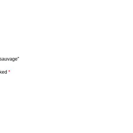
e sauvage”
rked
*