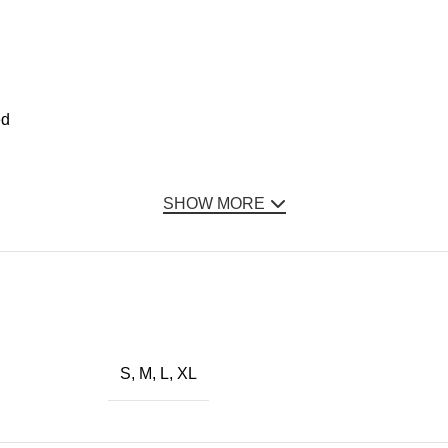
ed
SHOW MORE
S, M, L, XL