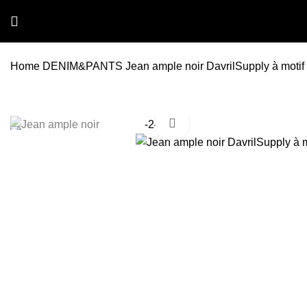
Home
DENIM&PANTS
Jean ample noir DavrilSupply à moti
Click to enlarge
-24%