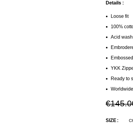
Details :
Loose fit
100% cott
Acid wash
Embrodere
Embossed 
YKK Zippe
Ready to 
Worldwide
€
145.0
SIZE