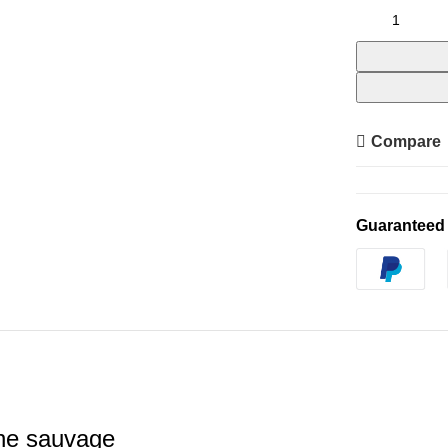
Compare
Guaranteed
une sauvage