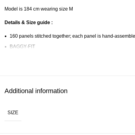
Model is 184 cm wearing size M
Details & Size guide :
160 panels stitched together; each panel is hand-assembl
BAGGY-FIT
100% Cotton
Denim material + waxed
Additional information
SIZE