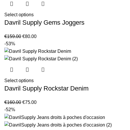
Select options
Davril Supply Gems Joggers
Original
Current
€
159.00
€
80.00
price
price
-53%
was:
is:
€159.00.
€80.00.
Select options
Davril Supply Rockstar Denim
Original
Current
€
160.00
€
75.00
price
price
-52%
was:
is:
€160.00.
€75.00.