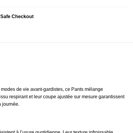
 Safe Checkout
s modes de vie avant-gardistes, ce Pants mélange
issu respirant et leur coupe ajustée sur mesure garantissent
a journée.
tent à l’usure quotidienne. Leur texture infroissable