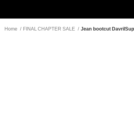
Menu
Home
FINAL CHAPTER SALE
Jean bootcut DavrilSup
-50%
Click to enlarge