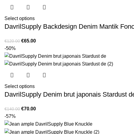
Select options
DavrilSupply Backdesign Denim Mantik Fon
Original
Current
€
65.00
€
120.00
price
price
-50%
was:
is:
€120.00.
€65.00.
Select options
DavrilSupply Denim brut japonais Stardust d
Original
Current
€
70.00
€
140.00
price
price
-57%
was:
is:
€140.00.
€70.00.