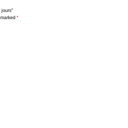
 jours”
e marked
*