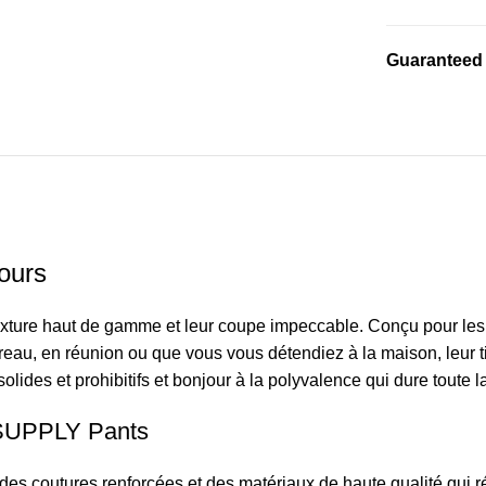
Guaranteed
jours
texture haut de gamme et leur coupe impeccable. Conçu pour le
reau, en réunion ou que vous vous détendiez à la maison, leur t
lides et prohibitifs et bonjour à la polyvalence qui dure toute l
LSUPPLY Pants
outures renforcées et des matériaux de haute qualité qui résis