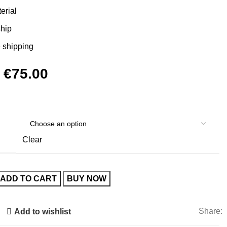
erial
ship
 shipping
Original
Current
€
75.00
price
price
was:
is:
€150.00.
€75.00.
Clear
ADD TO CART
BUY NOW
Share:
Add to wishlist