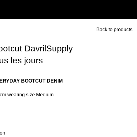
Login / Register
0
items
€
0.00
Back to products
ootcut DavrilSupply
us les jours
VERYDAY BOOTCUT DENIM
2cm wearing size Medium
ton