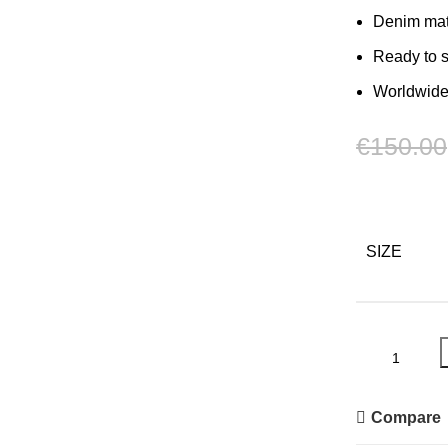
Denim mat
Ready to 
Worldwide
€
150.00
SIZE
Compare