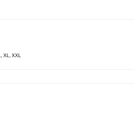
SHOW MORE
L, XL, XXL