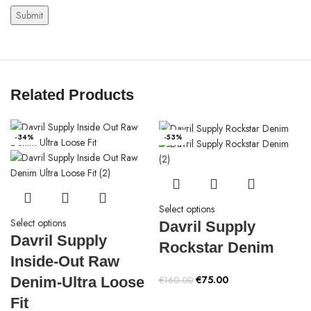
Related Products
-34%
-53%
Select options
Select options
Davril Supply
Davril Supply
Rockstar Denim
Inside-Out Raw
Original
Current
€
75.00
Denim-Ultra Loose
€
160.00
price
price
Fit
was:
is: