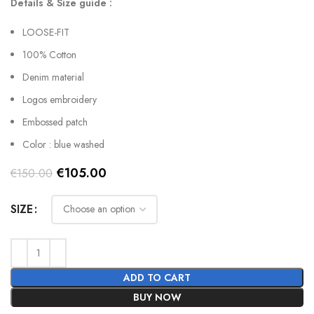
Details & Size guide :
LOOSE-FIT
100% Cotton
Denim material
Logos embroidery
Embossed patch
Color : blue washed
Original
Current
€
105.00
€
150.00
price
price
was:
is:
SIZE
€150.00.
€105.00.
ADD TO CART
BUY NOW