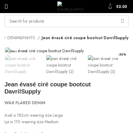
0
€
0.00
e
DENIM&PANTS
Jean évasé ciré coupe bootcut DavrilSupply
Click to enlarge
-30%
Jean évasé ciré coupe bootcut
DavrilSupply
WAX FLARED DENIM
Axel is 182cm wearing size Large
Lys is 170 wearing size Medium