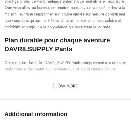
avant-gardistes, ce Pants mélange systématiquement utilité et moisissure.
Que vous alliez au bureau, en réunion ou que vous vous détendiez à la
maison, leur tissu respirant et leur coupe ajustée sur mesure garantissent
que vous serez propre et à l’aise. Dites adieu aux vêtements solides et
prohibitifs et bonjour à la polyvalence qui dure toute la journée.
Plan durable pour chaque aventure
DAVRILSUPPLY Pants
Conçus pour durer, les DAVRILSUPPLY Pants comprennent des coutures
renforcées et des matériaux de haute qualité qui résistent à l’usure
quotidienne. Leur texture infroissable garantit une nouvelle vue toute la
journée, tandis que l’extension incluse offre une facilité de mouvement,
SHOW MORE
parfaite pour votre mode de vie dynamique. Que vous fassiez des
courses ou que vous exploriez l’extérieur, ce Pants est votre choix de
prédilection pour sa solidité et sa fiabilité.
Points d’intérêt fonctionnels que vous
Additional information
allez adorer