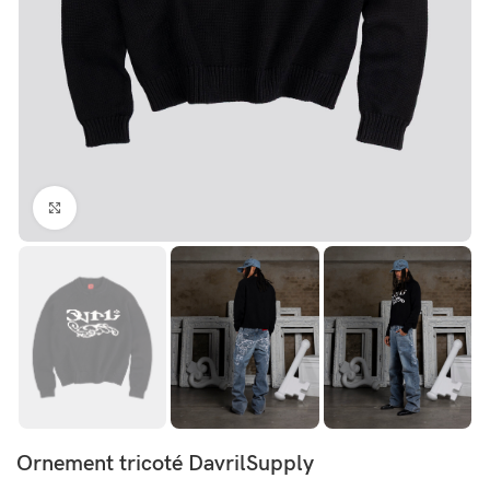
Click to enlarge
Ornement tricoté DavrilSupply