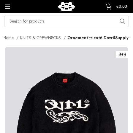
0
€
0.00
Home
KNITS & CREWNECKS
Ornement tricoté DavrilSupply
-54%