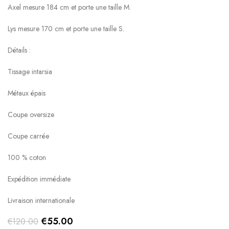
Axel mesure 184 cm et porte une taille M.
Lys mesure 170 cm et porte une taille S.
Détails :
Tissage intarsia
Métaux épais
Coupe oversize
Coupe carrée
100 % coton
Expédition immédiate
Livraison internationale
Original
Current
€
55.00
€
120.00