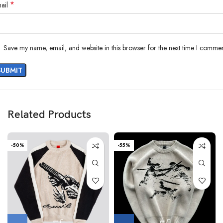
Expédition immédiate
*
ail
Livraison internationale
Save my name, email, and website in this browser for the next time I commen
Related Products
-50%
-55%