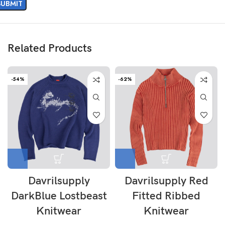
Related Products
-54%
-62%
Davrilsupply
Davrilsupply Red
DarkBlue Lostbeast
Fitted Ribbed
Knitwear
Knitwear