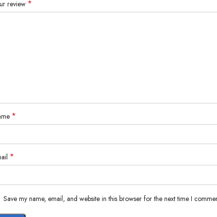
*
ur review
Details :
Oversized
Boxy fit
100% COTTON
Main color : WASHED BLACK
Ready to ship
Worldwide shipping
*
ame
*
ail
Save my name, email, and website in this browser for the next time I commen