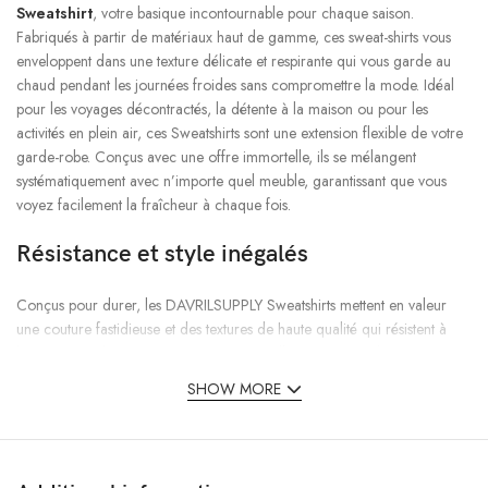
Sweatshirt
, votre basique incontournable pour chaque saison.
Fabriqués à partir de matériaux haut de gamme, ces sweat-shirts vous
enveloppent dans une texture délicate et respirante qui vous garde au
chaud pendant les journées froides sans compromettre la mode. Idéal
pour les voyages décontractés, la détente à la maison ou pour les
activités en plein air, ces Sweatshirts sont une extension flexible de votre
garde-robe. Conçus avec une offre immortelle, ils se mélangent
systématiquement avec n’importe quel meuble, garantissant que vous
voyez facilement la fraîcheur à chaque fois.
Résistance et style inégalés
Conçus pour durer, les DAVRILSUPPLY Sweatshirts mettent en valeur
une couture fastidieuse et des textures de haute qualité qui résistent à
l’usure et aux lavages répétés. Que vous alliez au centre d’exercice, que
vous alliez au cours ou que vous vous détendiez avec des compagnons,
SHOW MORE
ces sweat-shirts conservent leur forme, leur couleur et leur qualité
délicate au fil du temps. Leurs coupes avant-gardistes et leurs plans
intelligents répondent à différents goûts, annonçant tout, des cols ronds
classiques aux coupes en vogue plus grandes que la moyenne.