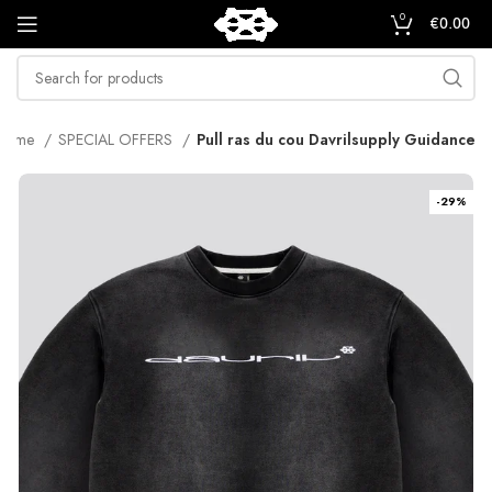
0
€
0.00
Home
SPECIAL OFFERS
Pull ras du cou Davrilsupply Guidance
-29%