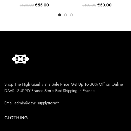
Original
Current
Original
Current
€
55.00
€
50.00
€
120.00
€
130.00
price
price
price
price
was:
is:
was:
is:
€120.00.
€55.00.
€130.00.
€50.00.
Shop The High Quality at a Sale Price. Get Up To 30% Off on Online
DAVRILSUPPLY France Store. Fast Shipping in France.
Email:admin@davrilsupplystore.fr
CLOTHING