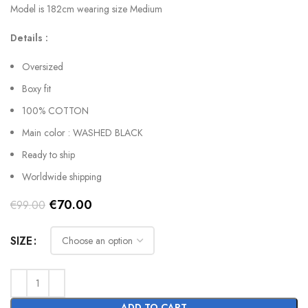
Model is 182cm wearing size Medium
Details :
Oversized
Boxy fit
100% COTTON
Main color : WASHED BLACK
Ready to ship
Worldwide shipping
Original
Current
€
70.00
€
99.00
price
price
was:
is:
SIZE
€99.00.
€70.00.
ADD TO CART