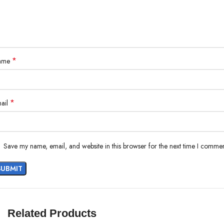
Ready to ship
Worldwide shipping
*
ame
*
ail
Save my name, email, and website in this browser for the next time I commen
Related Products