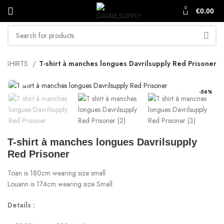
0
€
0.00
T-SHIRTS
T-shirt à manches longues Davrilsupply Red Prisoner
Click to enlarge
-56%
T-shirt à manches longues Davrilsupply
Red Prisoner
Toan is 180cm wearing size small
Louann is 174cm wearing size Small
Details :