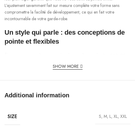
L’ajustement savamment fait sur mesure complète votre forme sans
compromettre la facilité de développement, ce qui en fait votre
incontournable de votre garde-robe.
Un style qui parle : des conceptions de
pointe et flexibles
Élevez votre vue ordinaire avec les plans intelligents des DAVRILSUPPLY
T-Shirts. Accessibles dans un groupe de couleurs dynamiques et dans
SHOW MORE
des designs tendance, ces t-shirts complètent facilement n’importe quelle
décoration. Des imprimés modérés aux articulations frappantes, il y en a
pour chaque identité. Idéales à superposer ou à porter seules, elles
s’adaptent aussi bien aux événements décontractés que semi-formels, ce
Additional information
qui fait la différence : vous exprimez votre mode particulière en toute
confiance.
Durable et écologique : conçu pour le
SIZE
S, M, L, XL, XXL
long terme DAVRILSUPPLY T-Shirts