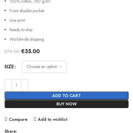
100% cotton, 180 g/m²
Front double pocket
Line print
Ready to ship
Worldwide shipping
Original
Current
€
35.00
€
79.00
price
price
was:
is:
SIZE
€79.00.
€35.00.
ADD TO CART
BUY NOW
Compare
Add to wishlist
Share: