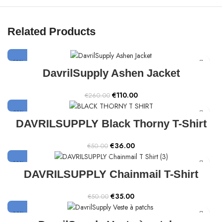
Related Products
-58%
DavrilSupply Ashen Jacket
Original
Current
€
110.00
€
260.00
price
price
was:
is:
-28%
€260.00.
€110.00.
DAVRILSUPPLY Black Thorny T-Shirt
Original
Current
€
36.00
€
50.00
price
price
was:
is:
-30%
€50.00.
€36.00.
DAVRILSUPPLY Chainmail T-Shirt
Original
Current
€
35.00
€
50.00
price
price
was:
is:
-33%