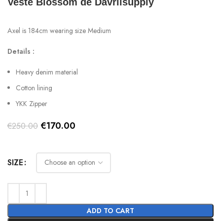
Veste Blossom de Davrilsupply
Axel is 184cm wearing size Medium
Details :
Heavy denim material
Cotton lining
YKK Zipper
Original
Current
€
170.00
€
250.00
price
price
was:
is:
SIZE
€250.00.
€170.00.
ADD TO CART