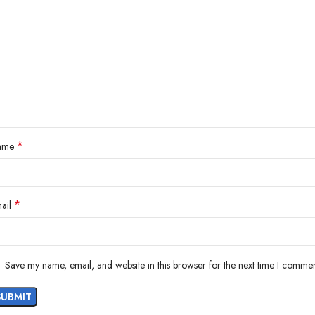
Details :
Heavy denim material
Cotton lining
YKK Zipper
*
ame
*
ail
Save my name, email, and website in this browser for the next time I commen