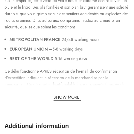
aux intempéries, cette veste est votre bouclier extrême contre le vent, la
pluie et le froid. Ses plis fortifiés et son plan brut garantissent une solidité
durable, que vous grimpiez sur des sentiers accidentés ou exploriez des
routes urbaines. Dites adieu aux compromis : restez au chaud et en
sécurité, quelles que soient les conditions.
METROPOLITAN FRANCE
24/48 working hours.
EUROPEAN UNION –
5-8 working days.
REST OF THE WORLD
5-15 working days.
Ce délai fonctionne APRÈS réception de l’e-mail de confirmation
d’expédition indiquant la réception de la marchandise par le
transporteur. Ce délai est indicatif, valable les jours ouvrés (hors week-
end et jours fériés) et peut varier selon la période de l’année.
SHOW MORE
Une mode fonctionnelle qui vous
distingue DAVRILSUPPLY Jacket
Additional information
Élevez votre garde-robe avec une veste qui allie une exécution de
pointe à l’esthétique actuelle. La
DAVRIL SUPPLY Jacket
met en valeur