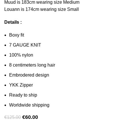
Muud is 183cm wearing size Medium
Louann is 174cm wearing size Small
Details :
Boxy fit
7 GAUGE KNIT
100% nylon
8 centimeters long hair
Embrodered design
YKK Zipper
Ready to ship
Worldwide shipping
Original
Current
€
60.00
€
125.00
price
price