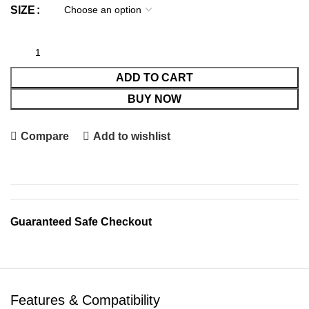
was:
is:
SIZE
€125.00.
€60.00.
ADD TO CART
BUY NOW
Compare
Add to wishlist
Guaranteed Safe Checkout
Features & Compatibility