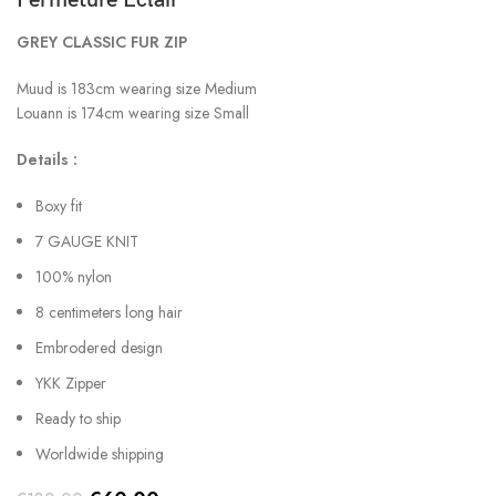
GREY CLASSIC FUR ZIP
Muud is 183cm wearing size Medium
Louann is 174cm wearing size Small
Details :
Boxy fit
7 GAUGE KNIT
100% nylon
8 centimeters long hair
Embrodered design
YKK Zipper
Ready to ship
Worldwide shipping