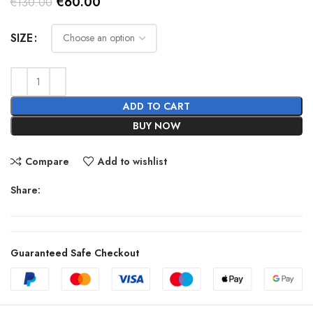
Original
Current
€
60.00
€
130.00
price
price
was:
is:
SIZE
€130.00.
€60.00.
ADD TO CART
BUY NOW
Compare
Add to wishlist
Share:
Guaranteed Safe Checkout