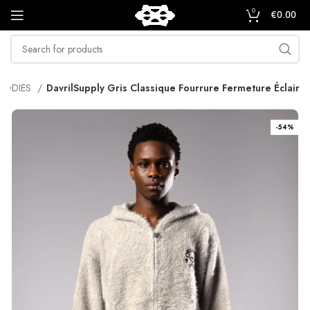
0
€
0.00
HOODIES
DavrilSupply Gris Classique Fourrure Fermeture Éclair
-54%