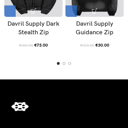
Davril Supply Dark
Davril Supply
Stealth Zip
Guidance Zip
Original
Current
Original
Current
€
75.00
€
50.00
€
160.00
€
120.00
price
price
price
price
was:
is:
was:
is:
€160.00.
€75.00.
€120.00.
€50.00.