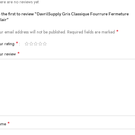
ere are no reviews yet.
Oversized fit
 the first to review “DavrilSupply Gris Classique Fourrure Fermeture
Color : Grey
lair”
YKK ZIPPER
*
ur email address will not be published.
Required fields are marked
Ready to ship
*
ur rating
Worldwide shipping
*
ur review
*
ame