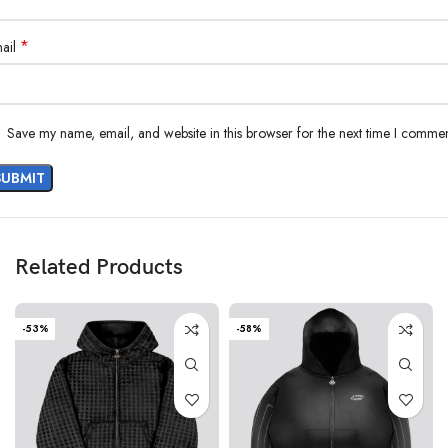
*
ail
Save my name, email, and website in this browser for the next time I commen
Related Products
-53%
-58%