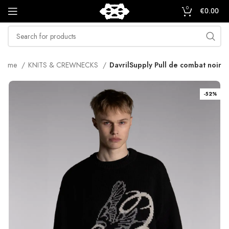
0
€
0.00
Home
KNITS & CREWNECKS
DavrilSupply Pull de combat noir
-52%