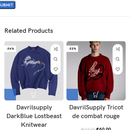
Related Products
-54%
-52%
Davrilsupply
DavrilSupply Tricot
DarkBlue Lostbeast
de combat rouge
Knitwear
Original
Current
€
60.00
€
125.00