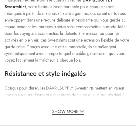
Impliquez l’extrême dans le confort avec les
DAVRILSUPPLY
Sweatshirt
, votre basique incontournable pour chaque saison.
Fabriqués à partir de matériaux haut de gamme, ces sweat-shirts vous
enveloppent dans une texture délicate et respirante qui vous garde au
chaud pendant les journées froides sans compromettre la mode. Idéal
pour les voyages décontractés, la détente à la maison ou pour les
activités en plein air, ces Sweatshirts sont une extension flexible de votre
garde-robe. Conçus avec une offre immortelle, ils se mélangent
systématiquement avec n’importe quel meuble, garantissant que vous
voyez facilement la fraîcheur à chaque fois.
Résistance et style inégalés
Conçus pour durer, les DAVRILSUPPLY Sweatshirts mettent en valeur
une couture fastidieuse et des textures de haute qualité qui résistent à
l’usure et aux lavages répétés. Que vous alliez au centre d’exercice, que
vous alliez au cours ou que vous vous détendiez avec des compagnons,
SHOW MORE
ces sweat-shirts conservent leur forme, leur couleur et leur qualité
délicate au fil du temps. Leurs coupes avant-gardistes et leurs plans
intelligents répondent à différents goûts, annonçant tout, des cols ronds
classiques aux coupes en vogue plus grandes que la moyenne.