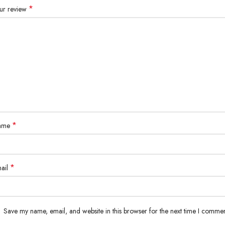
Lys is 170cm wearing size Medium
*
ur review
Details :
HEAVY FABRICS
100% Cotton
EMBROIDERY FRONT
*
ame
*
ail
Save my name, email, and website in this browser for the next time I commen