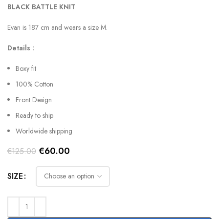
BLACK BATTLE KNIT
Evan is 187 cm and wears a size M.
Details :
Boxy fit
100% Cotton
Front Design
Ready to ship
Worldwide shipping
Original
Current
€
60.00
€
125.00
price
price
was:
is:
SIZE
€125.00.
€60.00.