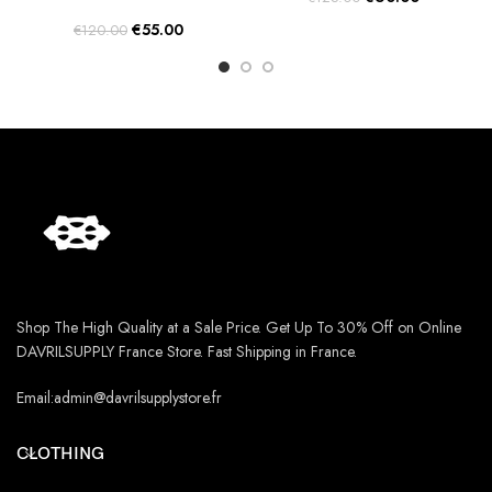
price
price
Original
Current
€
55.00
€
120.00
was:
is:
price
price
€125.00.
€60.00.
was:
is:
€120.00.
€55.00.
Shop The High Quality at a Sale Price. Get Up To 30% Off on Online
DAVRILSUPPLY France Store. Fast Shipping in France.
Email:admin@davrilsupplystore.fr
CLOTHING