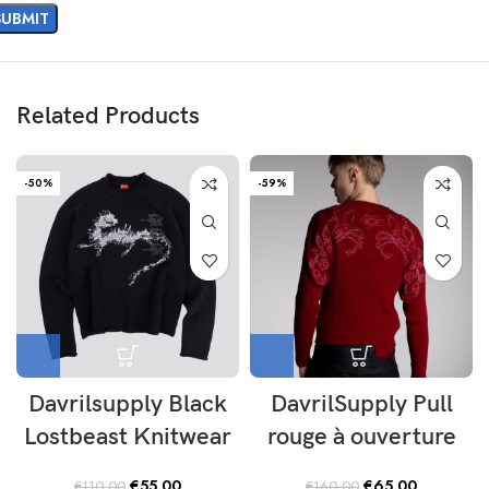
Related Products
-50%
-59%
Davrilsupply Black
DavrilSupply Pull
Lostbeast Knitwear
rouge à ouverture
Original
Current
Original
Current
€
55.00
€
65.00
€
110.00
€
160.00