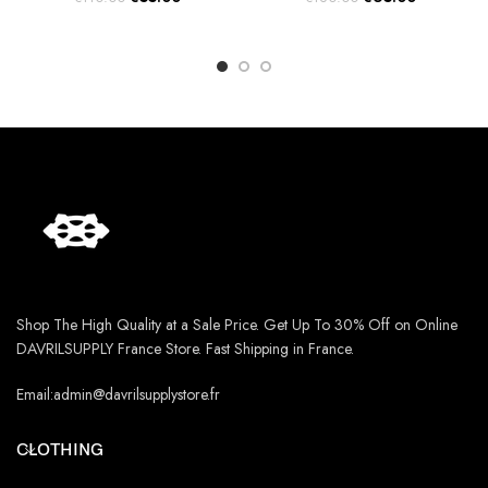
price
price
price
price
was:
is:
was:
is:
€110.00.
€55.00.
€160.00.
€65.00.
Shop The High Quality at a Sale Price. Get Up To 30% Off on Online
DAVRILSUPPLY France Store. Fast Shipping in France.
Email:admin@davrilsupplystore.fr
CLOTHING