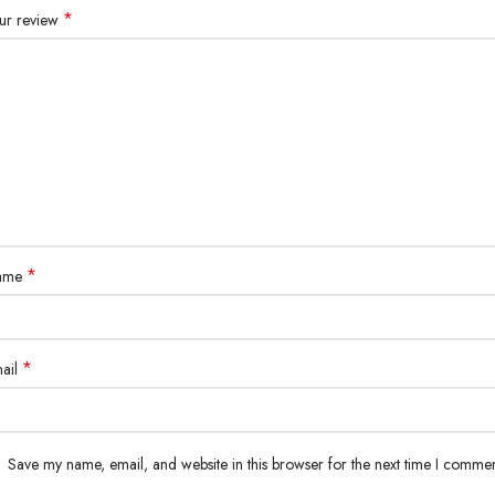
*
ur review
Lys mesure 170 cm et porte une taille S.
Détails :
Tissage intarsia
Métaux épais
Coupe oversize
Coupe carrée
*
ame
100 % coton
Expédition immédiate
*
ail
Livraison internationale
Save my name, email, and website in this browser for the next time I commen