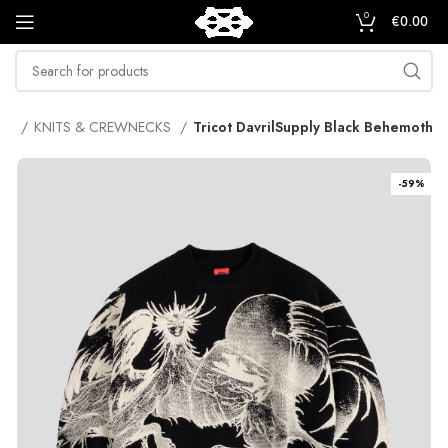
0
€
0.00
me
KNITS & CREWNECKS
Tricot DavrilSupply Black Behemoth
-59%