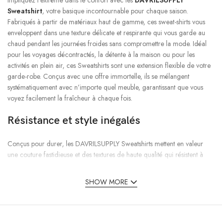
Impliquez l’extrême dans le confort avec les
DAVRILSUPPLY
Sweatshirt
, votre basique incontournable pour chaque saison.
Fabriqués à partir de matériaux haut de gamme, ces sweat-shirts vous
enveloppent dans une texture délicate et respirante qui vous garde au
chaud pendant les journées froides sans compromettre la mode. Idéal
pour les voyages décontractés, la détente à la maison ou pour les
activités en plein air, ces Sweatshirts sont une extension flexible de votre
garde-robe. Conçus avec une offre immortelle, ils se mélangent
systématiquement avec n’importe quel meuble, garantissant que vous
voyez facilement la fraîcheur à chaque fois.
Résistance et style inégalés
Conçus pour durer, les DAVRILSUPPLY Sweatshirts mettent en valeur
une couture fastidieuse et des textures de haute qualité qui résistent à
l’usure et aux lavages répétés. Que vous alliez au centre d’exercice, que
vous alliez au cours ou que vous vous détendiez avec des compagnons,
SHOW MORE
ces sweat-shirts conservent leur forme, leur couleur et leur qualité
délicate au fil du temps. Leurs coupes avant-gardistes et leurs plans
intelligents répondent à différents goûts, annonçant tout, des cols ronds
classiques aux coupes en vogue plus grandes que la moyenne.