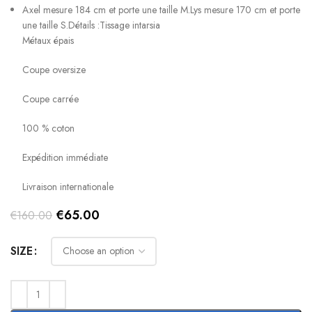
Axel mesure 184 cm et porte une taille M.
Lys mesure 170 cm et porte
une taille S.
Détails :
Tissage intarsia
Métaux épais
Coupe oversize
Coupe carrée
100 % coton
Expédition immédiate
Livraison internationale
Original
Current
€
65.00
€
160.00
price
price
was:
is:
SIZE
€160.00.
€65.00.