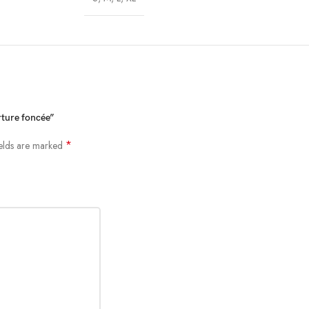
rture foncée”
*
ields are marked