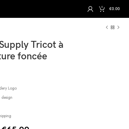
0
€
0.00
Supply Tricot à
ture foncée
idery Logo
g design
hipping