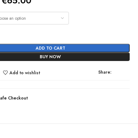
Original
Current
€
65.00
price
price
was:
is:
€150.00.
€65.00.
ADD TO CART
BUY NOW
Share:
Add to wishlist
afe Checkout