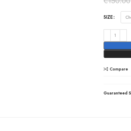
€
150.00
SIZE
Compare
Guaranteed S