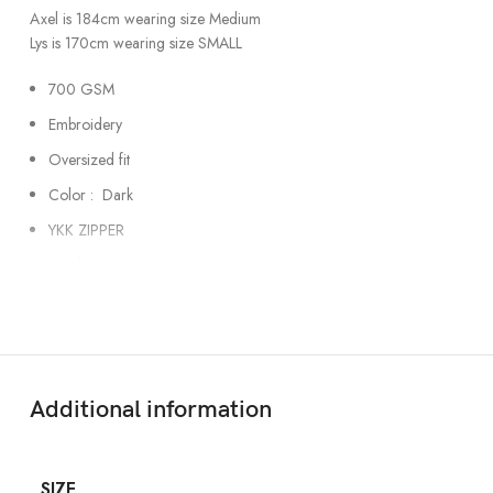
Axel is 184cm wearing size Medium
Lys is 170cm wearing size SMALL
700 GSM
Embroidery
Oversized fit
Color : Dark
YKK ZIPPER
Ready to ship
Worldwide shipping
Additional information
SIZE