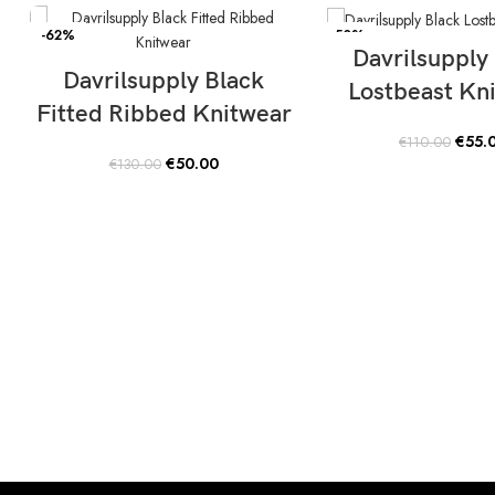
-62%
-50%
SELECT OPTI
Davrilsupply
SELECT OPTIONS
Davrilsupply Black
Lostbeast Kn
Fitted Ribbed Knitwear
Origin
€
55.
€
110.00
price
Original
Current
€
50.00
€
130.00
was:
price
price
€110.
was:
is:
€130.00.
€50.00.