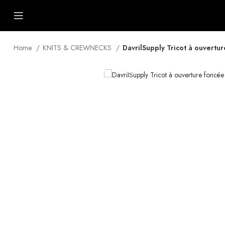
Home
KNITS & CREWNECKS
DavrilSupply Tricot à ouvertu
Click to enlarge