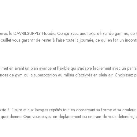
té avec le DAVRILSUPPLY Hoodie. Conçu avec une texture haut de gamme, ce H
douillet vous garantit de rester à l’aise toute la journée, ce qui en fait un in
e
met en avant un plan avancé et flexible qui s’adapte facilement avec un pantal
nces de gym ou la superposition au milieu d’activités en plein air. Choisissez
ste à l’usure et aux lavages répétés tout en conservant sa forme et sa couleu
e quotidienne. Que vous soyez en déplacement ou en train de vous détendre, ce 