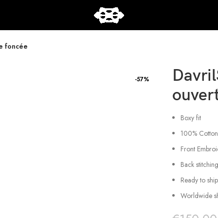
re foncée
Davril
-57%
ouver
Boxy fit
100% Cotton
Front Embro
Back stitchin
Ready to ship
Worldwide s