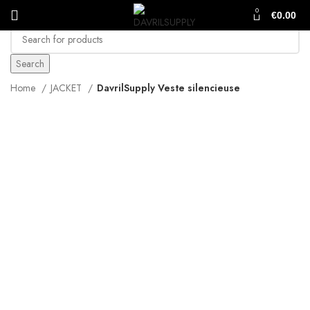
0
€
0.00
Search
Home
JACKET
DavrilSupply Veste silencieuse
-47%
Click to enlarge