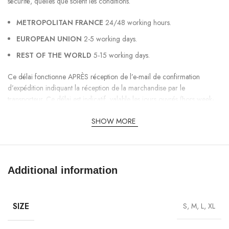
sécurité, quelles que soient les conditions.
METROPOLITAN FRANCE
24/48 working hours.
EUROPEAN UNION
2-5 working days.
REST OF THE WORLD
5-15 working days.
Ce délai fonctionne APRÈS réception de l’e-mail de confirmation
d’expédition indiquant la réception de la marchandise par le
transporteur. Ce délai est indicatif, valable les jours ouvrés (hors week-
end et jours fériés) et peut varier selon la période de l’année.
SHOW MORE
Une mode fonctionnelle qui vous
distingue DAVRILSUPPLY Jacket
Additional information
Élevez votre garde-robe avec une veste qui allie une exécution de
pointe à l’esthétique actuelle. La
DAVRIL SUPPLY Jacket
met en valeur
un plan lisse et modéré amélioré par des couleurs flexibles et des
SIZE
S, M, L, XL
accents à la mode. Des poches utilitaires dissimulées, des manches
mobiles et une capuche amovible offrent le summum du bon sens et de
la classe. C’est la pièce idéale pour vos activités en plein air et vos sorties