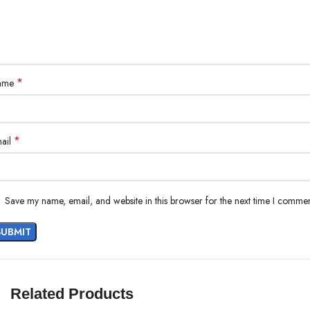
Cotton padded
YKK Zipper
Embroidery pattern
Ready to ship
*
ame
Worldwide shipping
*
ail
Save my name, email, and website in this browser for the next time I commen
Related Products