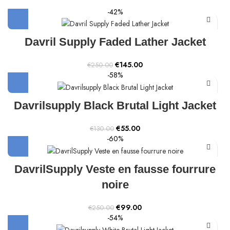
-42%
Davril Supply Faded Lather Jacket
Original
Current
€
145.00
€
250.00
price
price
-58%
was:
is:
€250.00.
€145.00.
Davrilsupply Black Brutal Light Jacket
Original
Current
€
55.00
€
130.00
price
price
-60%
was:
is:
€130.00.
€55.00.
DavrilSupply Veste en fausse fourrure
noire
Original
Current
€
99.00
€
250.00
price
price
-54%
was:
is: