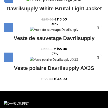
€250.00.
€99.00.
Davrilsupply White Brutal Light Jacket
Original
Current
€
115.00
€
250.00
price
price
-48%
was:
is:
€250.00.
€115.00.
Veste de sauvetage Davrilsupply
Original
Current
€
155.00
€
299.00
price
price
-27%
was:
is:
€299.00.
€155.00.
Veste polaire Davrilsupply AX3S
Original
Current
€
145.00
€
199.00
price
price
was:
is:
€199.00.
€145.00.