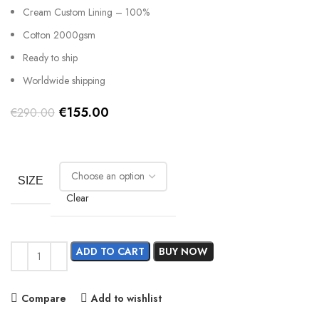
Cream Custom Lining – 100%
Cotton 2000gsm
Ready to ship
Worldwide shipping
Original
Current
€
155.00
€
290.00
price
price
was:
is:
€290.00.
€155.00.
SIZE
Clear
ADD TO CART
BUY NOW
Compare
Add to wishlist