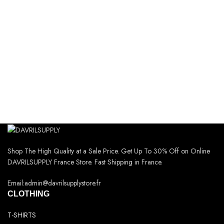
Shop The High Quality at a Sale Price. Get Up To 30% Off on Online
DAVRILSUPPLY France Store. Fast Shipping in France.
Email:admin@davrilsupplystore.fr
CLOTHING
T-SHIRTS