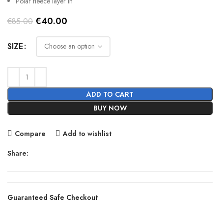
Polar fleece layer in
Original
Current
€
40.00
€
85.00
price
price
was:
is:
SIZE
€85.00.
€40.00.
ADD TO CART
BUY NOW
Compare
Add to wishlist
Share:
Guaranteed Safe Checkout