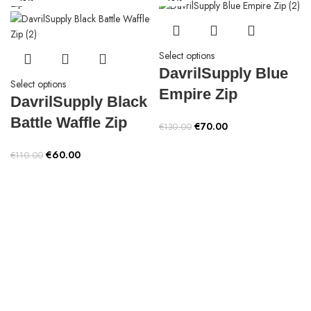
Select options
DavrilSupply Blue
Select options
Empire Zip
DavrilSupply Black
Battle Waffle Zip
Original
Current
€
70.00
€
130.00
price
price
Original
Current
€
60.00
€
110.00
was:
is:
price
price
€130.00.
€70.00.
was:
is:
€110.00.
€60.00.