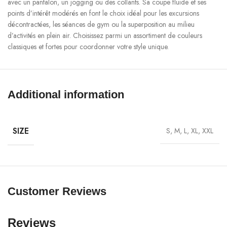
avec un pantalon, un jogging ou des collants. Sa coupe fluide et ses
points d’intérêt modérés en font le choix idéal pour les excursions
décontractées, les séances de gym ou la superposition au milieu
d’activités en plein air. Choisissez parmi un assortiment de couleurs
classiques et fortes pour coordonner votre style unique.
Built to Final with Regular Functionality
Fabriqué avec une robustesse intellectuelle, le DAVRILSUPPLY Hoodie
Additional information
résiste à l’usure et aux lavages répétés tout en conservant sa forme et sa
couleur dynamique. Des éléments subtils astucieux, comme une prise
avant ouverte et une capuche flexible à cordon, ajoutent du confort à
SIZE
S, M, L, XL, XXL
votre vie quotidienne. Que vous soyez en déplacement ou en train de
vous détendre, ce Hoodie transmet à la fois le travail et la forme.
Spacification:
Customer Reviews
Heavy hoodie
440 g/m²
Reviews