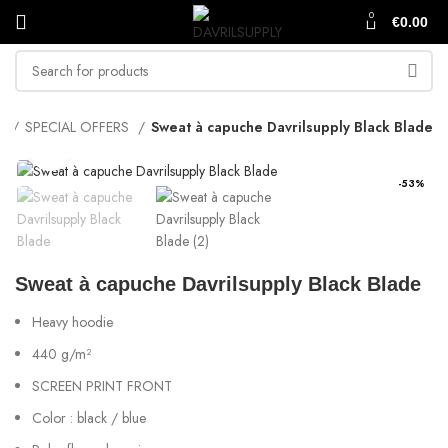
0
€
0.00
e
SPECIAL OFFERS
Sweat à capuche Davrilsupply Black Blade
Click to enlarge
-53%
Sweat à capuche Davrilsupply Black Blade
Heavy hoodie
440 g/m²
SCREEN PRINT FRONT
Color : black / blue