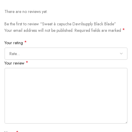
SCREEN PRINT FRONT
Color : black / blue
There are no reviews yet.
Polar fleece layer in
Be the first to review “Sweat à capuche Davrilsupply Black Blade”
*
Your email address will not be published.
Required fields are marked
SHOW MORE
*
Your rating
*
Your review